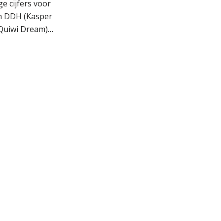
ge cijfers voor
on DDH (Kasper
Quiwi Dream)…