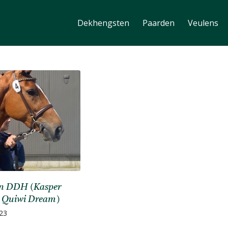
Dekhengsten
Paarden
Veulens
on DDH (Kasper
 Quiwi Dream)
023