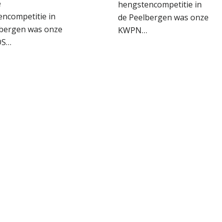
e
hengstencompetitie in
ncompetitie in
de Peelbergen was onze
lbergen was onze
KWPN…
OS…