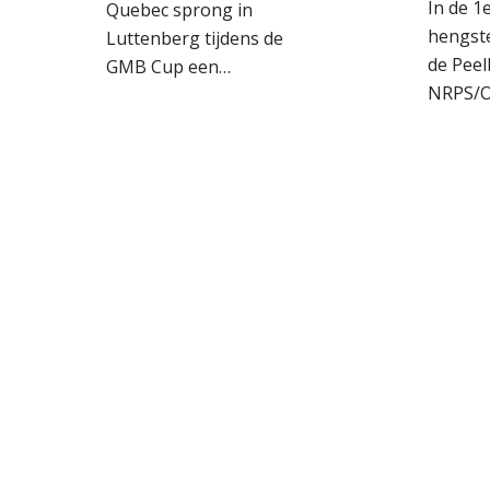
In de 1
Quebec sprong in
hengste
Luttenberg tijdens de
de Pee
GMB Cup een…
NRPS/