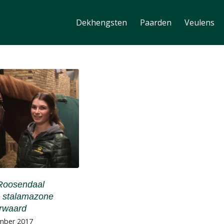
Dekhengsten
Paarden
Veulens
Roosendaal
 stalamazone
rwaard
mber 2017