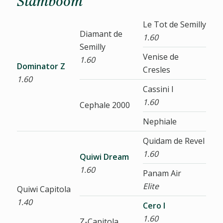
Stamboom
Le Tot de Semilly
Diamant de
1.60
Semilly
Venise de
1.60
Dominator Z
Cresles
1.60
Cassini I
1.60
Cephale 2000
Nephiale
Quidam de Revel
1.60
Quiwi Dream
1.60
Panam Air
Elite
Quiwi Capitola
1.40
Cero I
1.60
Z-Capitola