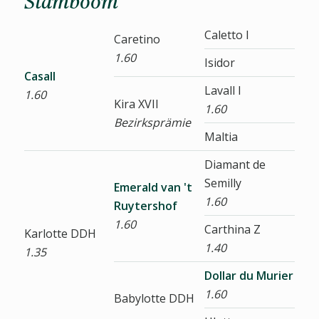
Stamboom
Caletto I
Caretino
1.60
Isidor
Casall
Lavall I
1.60
Kira XVII
1.60
Bezirksprämie
Maltia
Diamant de
Semilly
Emerald van 't
1.60
Ruytershof
1.60
Carthina Z
Karlotte DDH
1.40
1.35
Dollar du Murier
1.60
Babylotte DDH