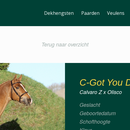
Dekhengsten
Paarden
Veulens
Terug naar overzicht
C-Got You
Calvaro Z x Olisco
Geslacht
Geboortedatum
Schofthoogte
Kleur